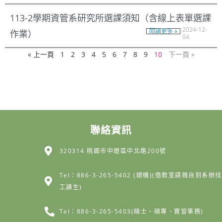
113-2學期資管系研究所選課須知（含線上表單選課
2024-12-
作業）
閱讀更多 »
04
« 上一頁
1
2
3
4
5
6
7
8
9
10
下一頁 »
聯絡資訊
320314 桃園市中壢區中北路200號
Tel：886-3-265-5402 (總機)(借教室請親自到系辦找
工讀生)
Tel：886-3-265-5403(碩士、碩專、實習事務)