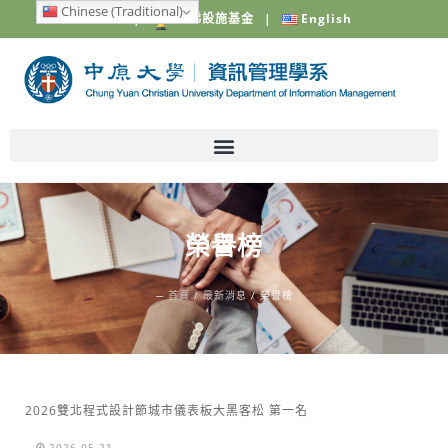
Chinese (Traditional)
中原大學
|
電梯設施基金
|
English
榮譽榜
─
首頁
/
最新消息
/
榮譽榜
2026雙北程式設計節城市儀表板大黑客松 第一名
2026-05-21