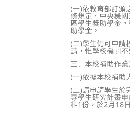
(一)
依教育部訂頒
條規定，中央機關
區學生獎助學金。
助學金。
(二)
學生仍可申請
請，惟學校機關不
三、
本校補助作業
(一)
依據本校補助
(二)
請申請學生於
專學生研究計畫申
料
1
份，於
2
月
18