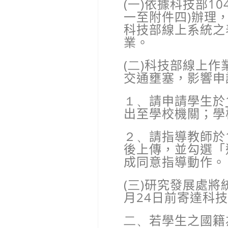
(一)
依據科技部
10
一至附件四
)
辦理
科技部線上系統之
業。
(二)
科技部線上作
交通壅塞，影響申
１、
請申請學生於
出至學校機關；學
２、
請指導教師於
後上傳，並勾選「
成同意指導動作。
(三)
研究發展處將
月
24
日前寄達科技
二、
若學生之國籍