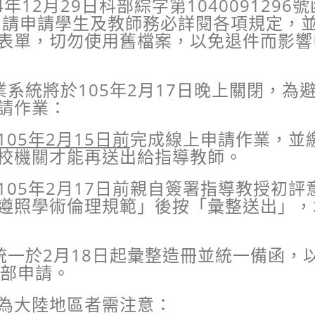
4
年
12
月
29
日科部綜字第
1040091296
號
，請申請學生及教師務必詳閱各項規定，
表單，切勿使用舊檔案，以免退件而影響
業系統將於
105
年
2
月
17
日晚上關閉，為
請作業：
105
年
2
月
15
日前
完成線上申請作業，並
校機關才能再送出給指導教師。
105
年
2
月
17
日前親自簽署指導教授初評
遵照學術倫理規範」後按「彙整送出」，
統一於
2
月
18
日起彙整造冊並統一備函，
部申請。
為大陸地區者需注意：