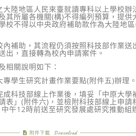
之大陸地區人民來臺就讀專科以上學校辦
及其所屬各機關
(
構
)
不得編列預算，提供
學校不得以中央政府補助款作為大陸地區
校內補助，其流程仍須按照科技部作業送
送出，直接轉為校內申請案件。
及相關說明如下：
大專學生研究計畫作業要點
(
附件五
)
辦理
完成科技部線上作業後，填妥「中原大學
請表」
(
附件六
)
，並檢附科技部線上申請
日中午
12
時前送至研究發展處研究推動組
附件下載 Dowonload