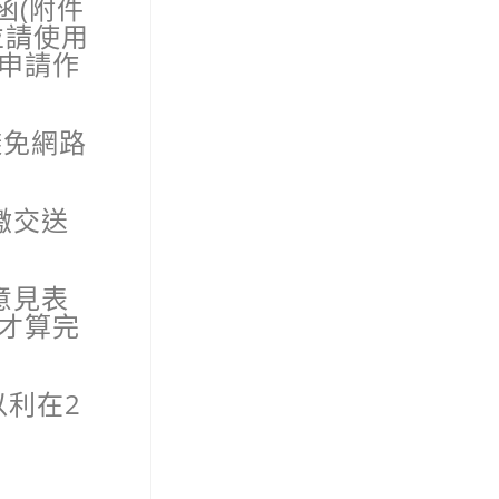
函
(
附件
並請使用
申請作
避免網路
繳交送
意見表
才算完
以利在
2