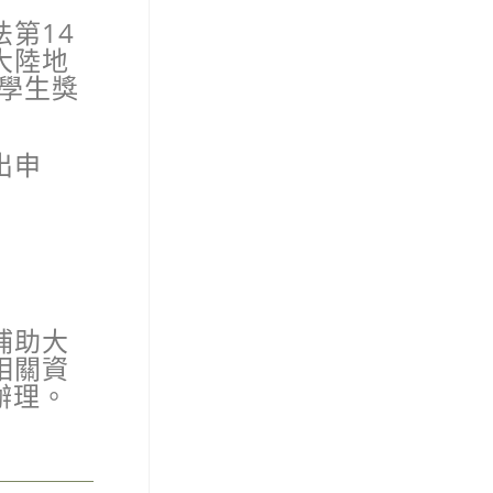
法第
14
大陸地
學生獎
出申
。
補助大
相關資
辦理。