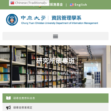
Chinese (Traditional)
中原大學
|
電梯設施基金
|
English
研究所碩專班
─
首頁
/
課程資訊
/
研究所碩專班（課程資訊）
碩專班應修科目表
碩專班修業規定