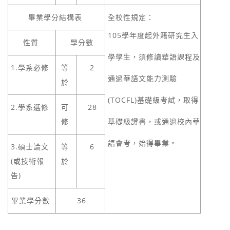
畢業學分結構表
全校性規定：
105學年度起外籍研究生入
性質
學分數
學學生，須修讀華語課程及
1.學系必修
等
2
通過華語文能力測驗
於
(TOCFL)基礎級考試，取得
2.學系選修
可
28
修
基礎級證書，或通過校內華
語會考，始得畢業。
3.碩士論文
等
6
(或技術報
於
告)
畢業學分數
36