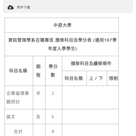
附件下載
中原大學
資訊管理學系在職專班 應修科目及學分表 (適用107學
年度入學學生)
擋修科目及續修條件
期
學分
科目名稱
程
數
科目名稱
上 / 下
限制
企業倫理專
半
2
題研討
論文
全
6
合計
8