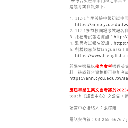
未符合英檢畢業門檻之畢業生
建議考試資訊如下
:
112-1
全民英檢中級初試中
https://ann.cycu.edu.t
112-1
多益校園場考試報名
http:/
托福考試報名資訊：
https:
雅思考試報名資訊：
Linguaskill 
劍橋領思英檢
https://www.lsenglish.c
若學生選擇以
校內會考
通過英
料，確認符合資格即可參加考
https://ann.cycu.edu.tw/a
應屆畢業生英文會考將於
2023
touch
《語言中心》之公告，
語言中心聯絡人：張棕隆
電話與信箱：03-265-6676 /