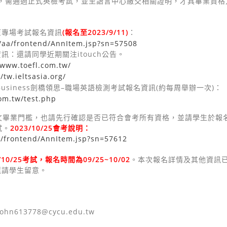
，需通過正式英檢考試，並至語言中心繳交相關證明，才具畢業資格
(
報名至
2023/9/11)
原專場考試報名資訊
：
w/aa/frontend/AnnItem.jsp?sn=57508
itouch
資訊：還請同學近期關注
公告。
/www.toefl.com.tw/
//tw.ieltsasia.org/
Business
–
(
)
劍橋領思
職場英語檢測考試報名資訊
約每周舉辦一次
：
om.tw/test.php
文畢業門檻，也請先行確認是否已符合會考所有資格，並請學生於報
試。
2023/10/25
會考說明：
a/frontend/AnnItem.jsp?sn=57612
/10/25
考試，報名時間為
09/25~10/02
。本次報名詳情及其他資訊
還請學生留意。
john613778@cycu.edu.tw