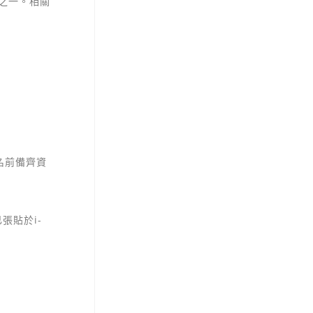
之一。相關
名前備齊資
已張貼於
i-