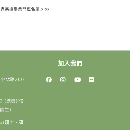
過英檢畢業門檻名單.xlsx
加入我們
區中北路200
02 (總機)(借
讀生)
403(碩士、碩