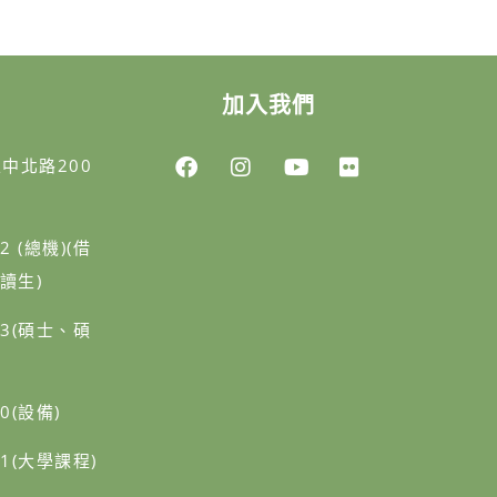
加入我們
區中北路200
02 (總機)(借
讀生)
403(碩士、碩
20(設備)
401(大學課程)