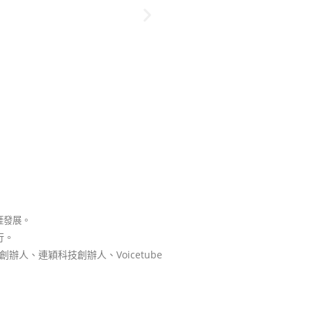
涯發展。
行。
辦人、連穎科技創辦人、Voicetube
資管系