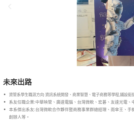
未來出路
「桃園新創之星
ｘ創天下」
資管系學生職涯方向
:
資訊系統開發、商業智慧、電子商務等學程
,
鋪設銜
系友任職企業:中華映管、廣達電腦、台灣微軟、宏碁、友達光電、
本系傑出系友:台灣微軟合作夥伴暨商務事業群總經理、雨傘王、手機王創辦人
資管團隊「速還真」獲得金獎！
創辦人等。
點擊這裡