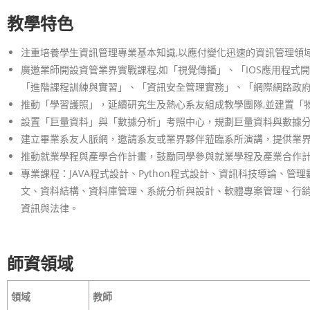
教學特色
注重培養學生資訊管理專業基本知識,以應付變化迅速的資訊管理領
廣邀業師開設資管業界實戰課程,如「視覺傳播」、「IOS應用程式
「進階課程訓練與實習」、「資訊安全管理實務」、「網際網路政
推動「學習護照」，延續研究生及熱心系友組成教學團隊,並建置「
設置「巨量資料」與「數據分析」考照中心，規劃巨量資料與數據
建立畢業系友人脈網，邀請系友或業界夥伴蒞臨系所演講，提供業
推動就業學程與產學合作計畫，鼓勵同學參與就業學程及產業合作
專業課程：JAVA程式設計、Python程式設計、資訊科技導論
文、資料結構、資料庫管理、系統分析與設計、軟體專案管理、行
資訊與法律。
師資領域
領域
教師