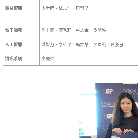
商業智慧
皮世明、林志浩、周賢明
電子商務
劉士豪、廖秀莉、金志聿、吳肇銘
人工智慧
洪智力、李維平、賴錦慧、李國誠、闕豪恩
資訊系統
廖慶榮