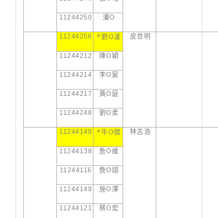
11244250
潘
O
11244256
*
皮世明
劉
O
凌
11244212
陳
O
穎
11244214
李
O
宸
11244217
黃
O
庭
11244248
劉
O
柔
11244148
*
林志浩
牛
O
傑
11244138
詹
O
維
11244116
詹
O
翊
11244149
施
O
澤
11244121
蔡
O
宏