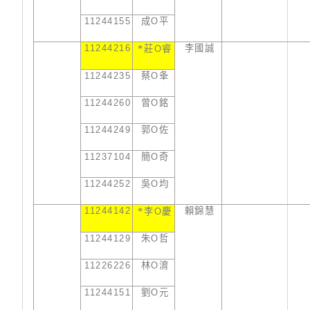
11244155
成
O
平
11244216
*
李國誠
莊
O
睿
11244235
蔡
O
夆
11244260
曾
O
銘
11244249
郭
O
佐
11237104
簡
O
奇
11244252
吳
O
均
11244142
*
賴錦慧
李
O
慶
11244129
朱
O
哲
11226226
林
O
淯
11244151
劉
O
元