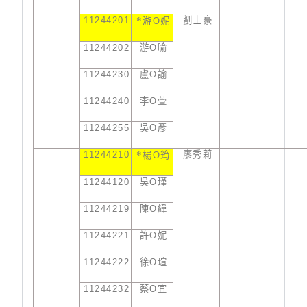
11244201
*
劉士豪
游
O
妮
11244202
游
O
喻
11244230
盧
O
諭
11244240
李
O
萱
11244255
吳
O
彥
11244210
*
廖秀莉
楊
O
筠
11244120
吳
O
瑾
11244219
陳
O
緯
11244221
許
O
妮
11244222
徐
O
瑄
11244232
蔡
O
宜