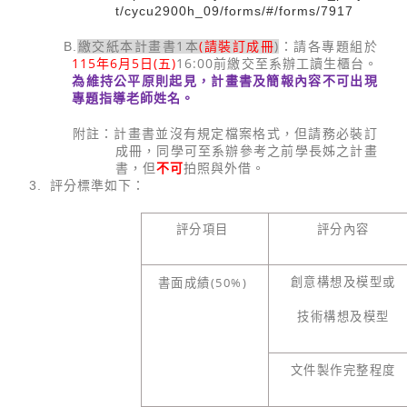
t/cycu2900h_09/forms/#/forms/7917
1
(
請裝訂成冊
)
B.
繳交紙本計畫書
本
：請各專題組於
115
年
6
月
5
日
(
五
)
16:00
前繳交至系辦工讀生櫃台。
為維持公平原則起見，計畫書及簡報內容不可出現
專題指導老師姓名。
附註：
計畫書並沒有規定檔案格式，但請務必裝訂
成冊，同學可至系辦參考之前學長姊之計畫
不可
書，但
拍照與外借。
3.
評分標準如下：
評分項目
評分內容
(50%)
創意構想及模型或
書面成績
技術構想及模型
文件製作完整程度