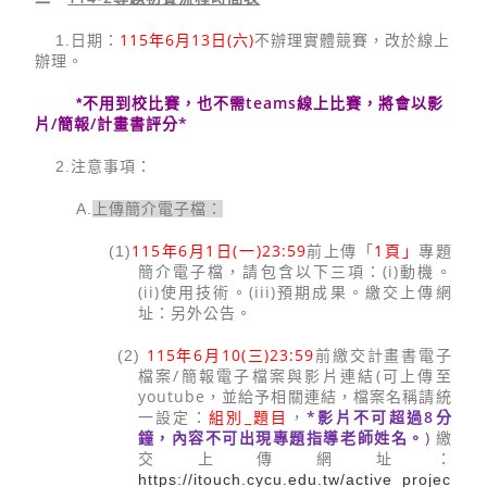
115
年
6
月
13
日
(
六
)
1.
日期：
不辦理實體競賽，改於線上
辦理。
teams
*
不用到校比賽，也不需
線上比賽，將會以影
/
/
*
片
簡報
計畫書評分
2.
注意事項：
A.
上傳簡介電子檔：
115
6
1
(
)23:59
1
頁」
(1)
年
月
日
一
前上傳「
專題
(i)
簡介電子檔，請包含以下三項：
動機。
(ii)
(iii)
使用技術。
預期成果。繳交上傳網
址：另外公告。
115
6
10(
)23:59
(2)
年
月
三
前繳交計畫書電子
/
(
檔案
簡報電子檔案與影片連結
可上傳至
youtube
，並給予相關連結，檔案名稱請統
組別
_
題目
*
影片不可超過
8
分
一設定：
，
鐘，內容不可出現專題指導老師姓名。
)
繳
交上傳網址：
https://itouch.cycu.edu.tw/active_projec