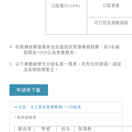
(50%)
口說表達
口說展示
可行性及預期貢獻
3
4.
依競賽結果推薦參加全國資訊管理專題競賽，前
名補
1000
助獎金
元為參賽費用。
5.
以下專題組學生分組名單一覽表，若有任何錯誤，請逕
洽系辦助理更正。
申請表下載
公告：大三資訊管理專題(一)分組表
*為該組組長
報告序
學號
姓名
指導教