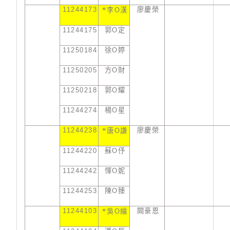
11244173
*
廖慶榮
李
O
漢
11244175
郭
O
定
11250184
徐
O
婷
11250205
方
O
財
11250218
郭
O
耀
11244274
楊
O
星
11244238
*
廖慶榮
唐
O
謙
11244220
蘇
O
伃
11244242
惲
O
妮
11244253
陳
O
臻
11244103
*
闕豪恩
吳
O
綸