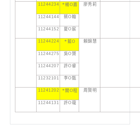
11244234
*
廖秀莉
楊
O
嘉
11244144
蔡
O
翰
11244152
夏
O
宸
11244224
*
賴錦慧
藍
O
11244275
吳
O
贇
11244207
許
O
睿
11232101
李
O
甄
11241202
*
周賢明
關
O
程
11244131
許
O
瓏