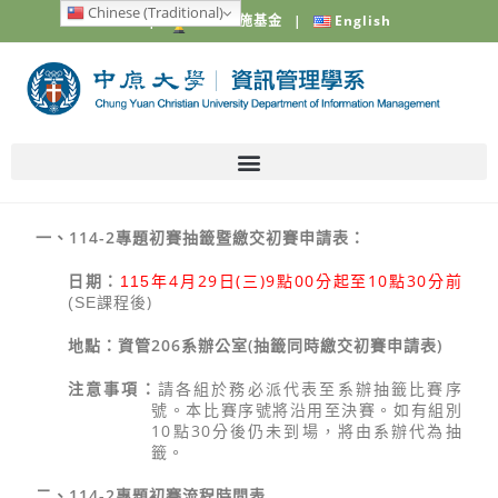
Chinese (Traditional)
中原大學
|
電梯設施基金
|
English
114-2
一、
專題初賽抽籤暨繳交初賽申請表：
4
29
(
)9
00
10
30
日期：
115
年
月
日
三
點
分
起至
點
分前
)
(SE
課程後
206
(
)
地點：資管
系辦公室
抽籤同時繳交初賽申請表
注意事項：
請各組於務必派代表至系辦抽籤比賽序
號。本比賽序號將沿用至決賽。如有組別
10
30
點
分後仍未到場，將由系辦代為抽
籤。
114-2
專題初賽流程時間表
二、