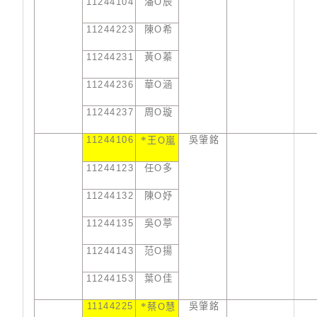
11244104
潘
O
辰
11244223
陳
O
希
11244231
黃
O
蓁
11244236
華
O
涵
11244237
周
O
璇
11244106
*
吳肇銘
王
O
嵐
11244123
任
O
多
11244132
陳
O
妤
11244135
吳
O
葶
11244143
范
O
揚
11244153
葉
O
佳
11144225
*
吳肇銘
蔡
O
慧