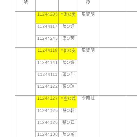
號
授
11244203
*
周賢明
洪
O
雯
11244117
陳
O
妤
11244245
梁
O
茵
11244119
*
周賢明
郭
O
安
11244141
陳
O
婕
11244111
蕭
O
佳
11244122
羅
O
瑄
11244127
*
李國誠
盧
O
瑀
11244125
蘇
O
軒
11244126
蔡
O
廷
11244108
陳
O
威