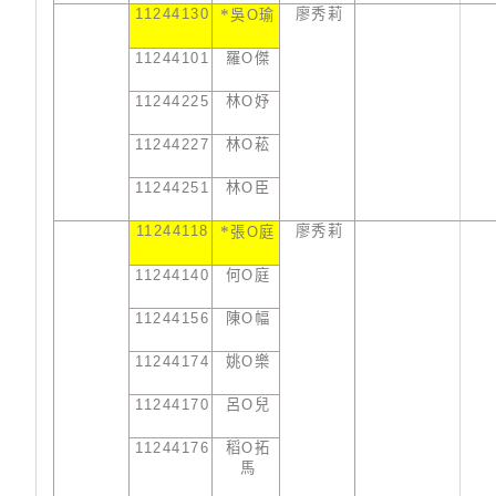
11244130
*
廖秀莉
吳
O
瑜
11244101
羅
O
傑
11244225
林
O
妤
11244227
林
O
菘
11244251
林
O
臣
11244118
*
廖秀莉
張
O
庭
11244140
何
O
庭
11244156
陳
O
幅
11244174
姚
O
樂
11244170
呂
O
兒
11244176
稻
O
拓
馬