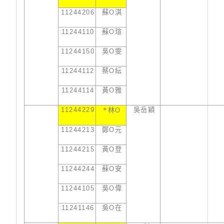
11244206
蘇
O
淇
11244110
蘇
O
瑄
11244150
吳
O
雯
11244112
蔡
O
紜
11244114
黃
O
雅
11244229
*
吳岳穎
林
O
11244213
鄭
O
元
11244215
黃
O
登
11244244
蘇
O
安
11244105
吳
O
偉
11241146
吳
O
在