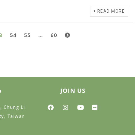
READ MORE
3
54
55
…
60
JOIN US
O
, Chung Li
ty, Taiwan