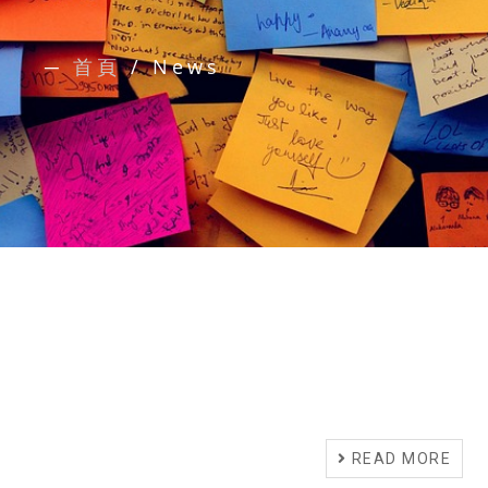
─
首頁
/
News
READ MORE