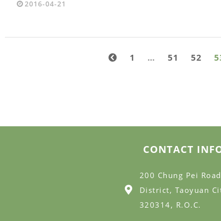
2016-04-21
1
…
51
52
5
CONTACT INF
200 Chung Pei Road
District, Taoyuan Ci
320314, R.O.C.