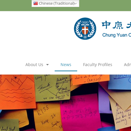
Chinese (Traditional)
About Us
News
Faculty Profiles
Adm