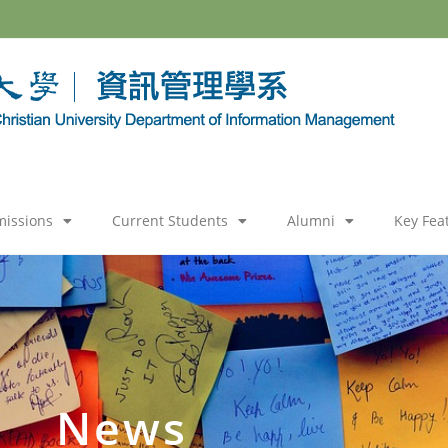
issions
Current Students
Alumni
Key Fea
News